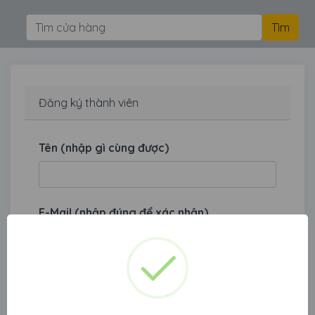
Đăng ký thành viên
Tên (nhập gì cùng được)
E-Mail (nhập đúng để xác nhận)
Mật khẩu