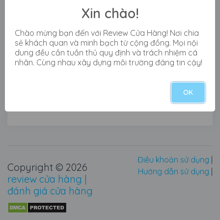
Xin chào!
Nhập lại mật khẩu
Chào mừng bạn đến với Review Cửa Hàng! Nơi chia
sẻ khách quan và minh bạch từ cộng đồng. Mọi nội
dung đều cần tuần thủ quy định và trách nhiệm cá
nhân. Cùng nhau xây dựng môi trường đáng tin cậy!
Đăng ký nào
OK
Đã có tài khoản?
Đăng nhập luôn
Điều khoản sử dụng
|
Copyright © 2026
Hướng dẫn sử dụng
|
review cửa hàng |
đánh giá cửa hàng