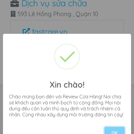
Dịch vụ sửa chữa
593 Lê Hồng Phong , Quận 10
fastcare.vn
đánh giá cửa hàng
fastcare lê hồng phong
Xin chào!
Xem tất cả đánh giá cửa hàng
Chào mừng bạn đến với Review Cửa Hàng! Nơi chia
sẻ khách quan và minh bạch từ cộng đồng. Mọi nội
Fastcare Lê Hồng Phong
dung đều cần tuần thủ quy định và trách nhiệm cá
nhân. Cùng nhau xây dựng môi trường đáng tin cậy!
Minh Tiến
2 tháng trước
OK