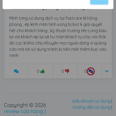
"fastcare lê hồng phong làm ăn ko uy tín"
Mình từng sử dụng dịch vụ tại fastcare lê hồng
phong , ép kính màn hình xong bị bọt k giải quyết
hết cho khách hàng , kỹ thuật trưởng tên Long báo
lại với khách ép lại sẽ hư màn khách tự chịu với thái
độ cực kì khó chịu Khuyên mọi người đừng vì quảng
cáo mà tới sử dụng tránh bị tiền mất thêm bực vào
mình
0
0
0
Điều khoản sử dụng
|
Copyright © 2026
Hướng dẫn sử dụng
|
review cửa hàng |