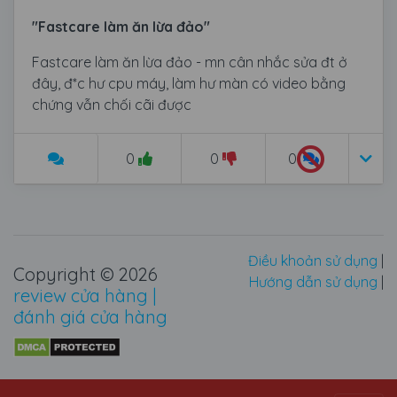
"Fastcare làm ăn lừa đảo"
Fastcare làm ăn lừa đảo - mn cân nhắc sửa đt ở
đây, đ*c hư cpu máy, làm hư màn có video bằng
chứng vẫn chối cãi được
0
0
0
Điều khoản sử dụng
|
Copyright © 2026
Hướng dẫn sử dụng
|
review cửa hàng |
đánh giá cửa hàng