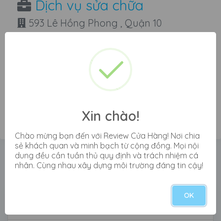
Dịch vụ sửa chữa
593 Lê Hồng Phong , Quận 10
fastcare.vn
đánh giá cửa hàng
fastcare lê hồng phong
Xin chào!
Chào mừng bạn đến với Review Cửa Hàng! Nơi chia
sẻ khách quan và minh bạch từ cộng đồng. Mọi nội
Xem tất cả đánh giá cửa hàng
dung đều cần tuần thủ quy định và trách nhiệm cá
nhân. Cùng nhau xây dựng môi trường đáng tin cậy!
Fastcare Lê Hồng Phong
OK
Nguyễn Zero
2 tháng trước