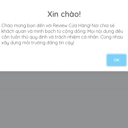
Xin chào!
Chào mừng bạn đến với Review Cửa Hàng! Nơi chia sẻ
khách quan và minh bạch từ cộng đồng. Mọi nội dung đều
cần tuần thủ quy định và trách nhiệm cá nhân. Cùng nhau
y màn hình sẽ k bị sọc màn hình nữa , nên mình quyết định tha
xây dựng môi trường đáng tin cậy!
h mình cảm ứng. tiệm nên nhắc nhở nhân viên thận trọng lời nó
OK
0
0