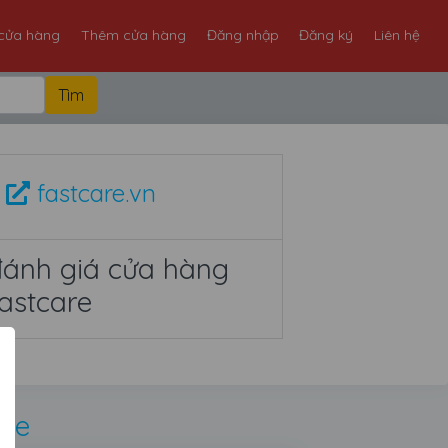
cửa hàng
Thêm cửa hàng
Đăng nhập
Đăng ký
Liên hệ
fastcare.vn
đánh giá cửa hàng
astcare
are