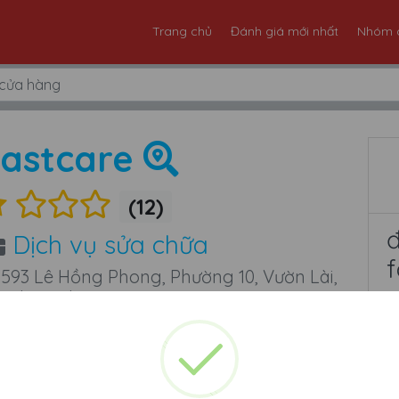
Trang chủ
Đánh giá mới nhất
Nhóm 
Fastcare
(12)
Dịch vụ sửa chữa
f
593 Lê Hồng Phong, Phường 10, Vườn Lài,
 Chí Minh
m tất cả đánh giá cửa hàng Fastc