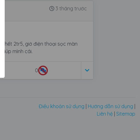
3 tháng trước
y hết 2tr5, giờ điện thoại sọc màn
i giúp mình cái.
0
Điều khoản sử dụng
|
Hướng dẫn sử dụng
|
Liên hệ
|
Sitemap