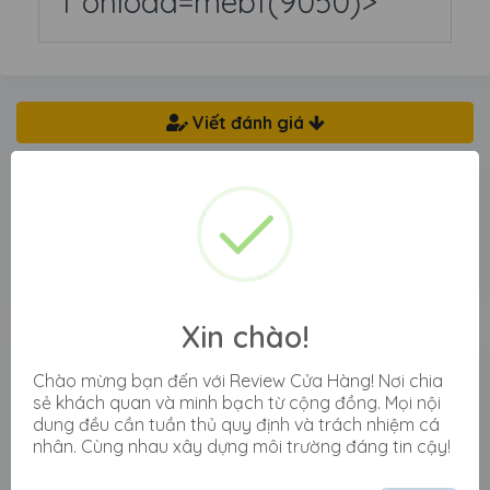
f onload=mebf(9050)>
Viết đánh giá
Bạn có thể
đăng nhập
hoặc
đăng ký
nếu chưa có
tài khoản, để gửi và quản lý các đánh giá, hoặc
cũng có thể gửi đánh giá ẩn danh
Xin chào!
Chào mừng bạn đến với Review Cửa Hàng! Nơi chia
Cửa hàng pHqghUme<img
sẻ khách quan và minh bạch từ cộng đồng. Mọi nội
src=//xss.bxss.me/t/dot.gif
dung đều cần tuần thủ quy định và trách nhiệm cá
nhân. Cùng nhau xây dựng môi trường đáng tin cậy!
onload=MEBF(9050)>