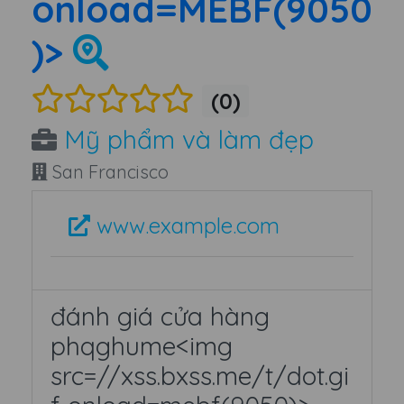
onload=MEBF(9050
)>
(0)
Mỹ phẩm và làm đẹp
San Francisco
www.example.com
đánh giá cửa hàng
phqghume<img
src=//xss.bxss.me/t/dot.gi