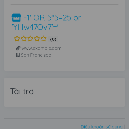
-1' OR 5*5=25 or
'YHw47Ov7'='
(0)
www.example.com
San Francisco
Tài trợ
Điều khoản sử dụng
|