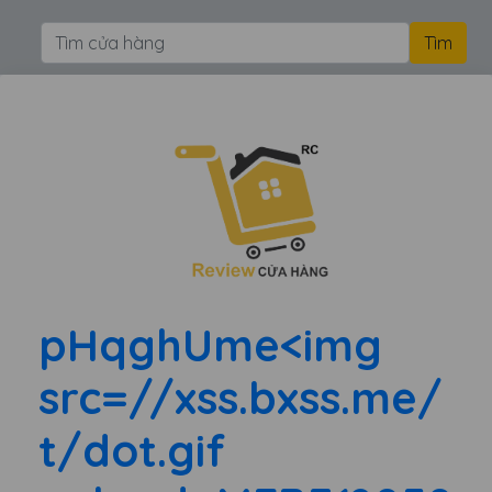
pHqghUme<img
src=//xss.bxss.me/
t/dot.gif