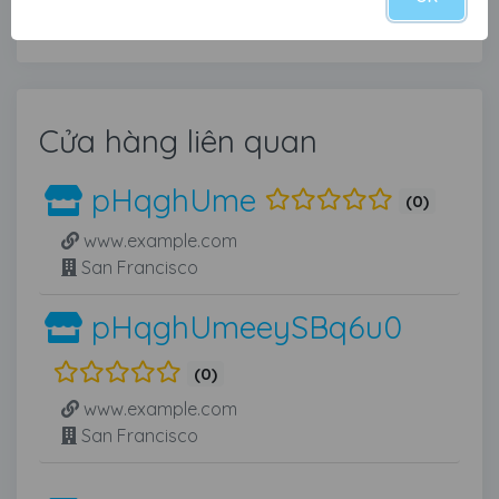
cầu và thêm một đoạn giới thiệu ngắn.
Cửa hàng liên quan
pHqghUme
(0)
www.example.com
San Francisco
pHqghUmeeySBq6u0
(0)
www.example.com
San Francisco