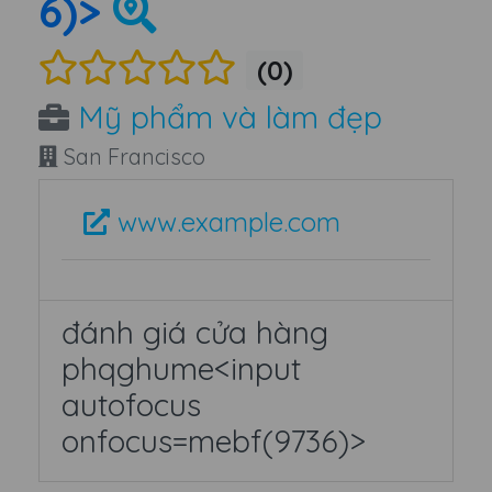
6)>
(0)
Mỹ phẩm và làm đẹp
San Francisco
www.example.com
đánh giá cửa hàng
phqghume<input
autofocus
onfocus=mebf(9736)>