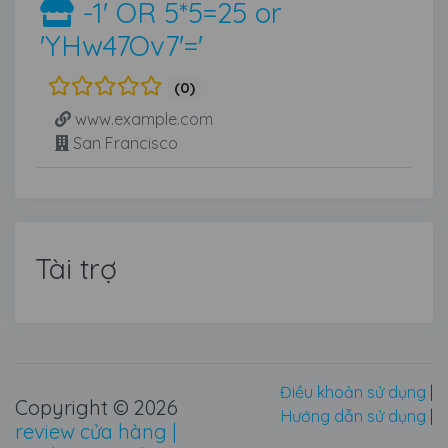
-1' OR 5*5=25 or
'YHw47Ov7'='
(0)
www.example.com
San Francisco
Tài trợ
Điều khoản sử dụng
|
Copyright © 2026
Hướng dẫn sử dụng
|
review cửa hàng |