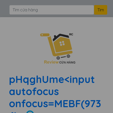
pHqghUme<input
autofocus
onfocus=MEBF(973