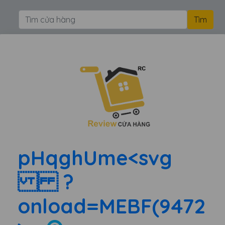
pHqghUme<svg
?
onload=MEBF(9472