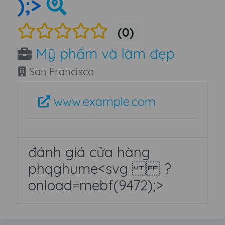
);>
(0)
Mỹ phẩm và làm đẹp
San Francisco
www.example.com
đánh giá cửa hàng
phqghume<svg ?
onload=mebf(9472);>