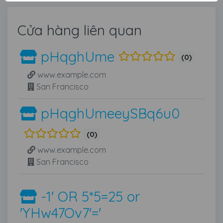
Cửa hàng liên quan
pHqghUme
(0)
www.example.com
San Francisco
pHqghUmeeySBq6u0
(0)
www.example.com
San Francisco
-1' OR 5*5=25 or
'YHw47Ov7'='