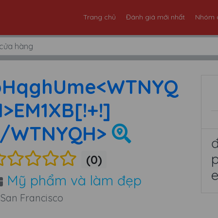
Trang chủ
Đánh giá mới nhất
Nhóm 
pHqghUme<WTNYQ
>EM1XB[!+!]
</WTNYQH>
(0)
Mỹ phẩm và làm đẹp
San Francisco