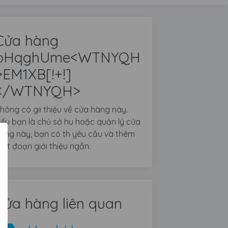
Cửa hàng
pHqghUme<WTNYQH
>EM1XB[!+!]
</WTNYQH>
hông có gii thiệu về cửa hàng này.
ếu bạn là chủ sở hu hoặc quản lý cửa
àng này, bạn có th yêu cầu và thêm
ột đoạn giới thiệu ngắn.
Cửa hàng liên quan