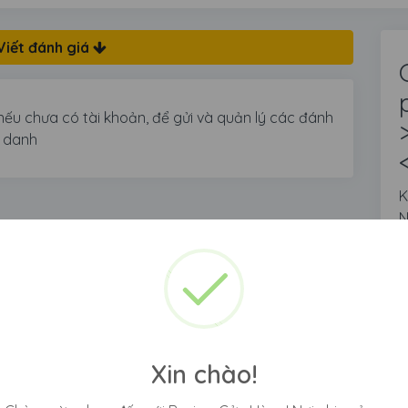
Viết đánh giá
nếu chưa có tài khoản, để gửi và quản lý các đánh
n danh
K
N
h
m
Xin chào!