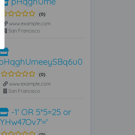
pHqghUme
(0)
www.example.com
San Francisco
pHqghUmeeySBq6u0
(0)
www.example.com
San Francisco
-1' OR 5*5=25 or
'YHw47Ov7'='
(0)