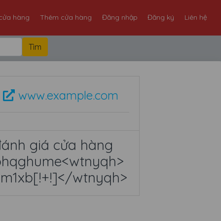
cửa hàng
Thêm cửa hàng
Đăng nhập
Đăng ký
Liên hệ
www.example.com
đánh giá cửa hàng
phqghume<wtnyqh>
em1xb[!+!]</wtnyqh>