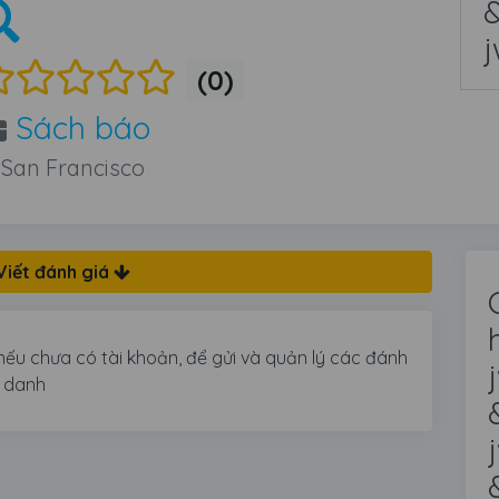
&
j
(0)
Sách báo
San Francisco
Viết đánh giá
nếu chưa có tài khoản, để gửi và quản lý các đánh
n danh