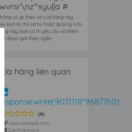
jwvrsr\nz^xyu||a #
hông có gii thiệu về cửa hàng này.
ếu bạn là chủ sở hu hoặc quản lý cửa
àng này, bạn có th yêu cầu và thêm
ột đoạn giới thiệu ngắn.
Cửa hàng liên quan
response.write(9031118*9687760)
(0)
www.example.com
San Francisco