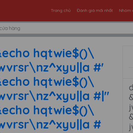
Trang chủ
Đánh giá mới nhất
Nhóm 
echo hqtwie$()\
wvrsr\nz^xyu||a #'
echo hqtwie$()\
wvrsr\nz^xyu||a #|"
&
j
echo hqtwie$()\
&
wvrsr\nz^xyu||a #
j