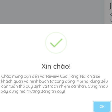
K
N
h
m
Xin chào!
Chào mừng bạn đến với Review Cửa Hàng! Nơi chia sẻ
khách quan và minh bạch từ cộng đồng. Mọi nội dung đều
cần tuần thủ quy định và trách nhiệm cá nhân. Cùng nhau
xây dựng môi trường đáng tin cậy!
OK