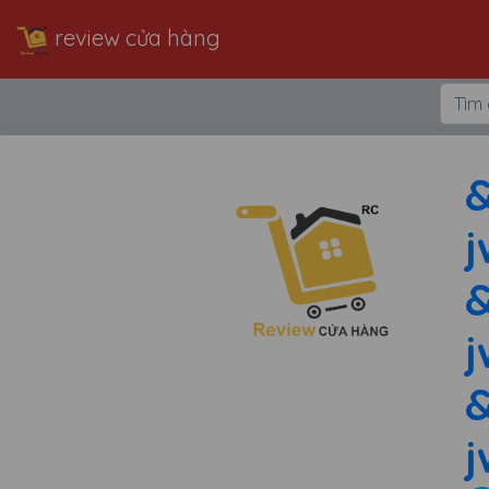
review cửa hàng
&
j
&
j
&
j