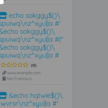
echo sokggy$()\
spuiwq\nz^xyu||a #'
&echo sokggy$()\
spuiwq\nz^xyu||a #|"
&echo sokggy$()\
spuiwq\nz^xyu||a #
(0)
www.example.com
San Francisco
&echo hqtwie$()\
jwvrsr\nz^xyu||a #'