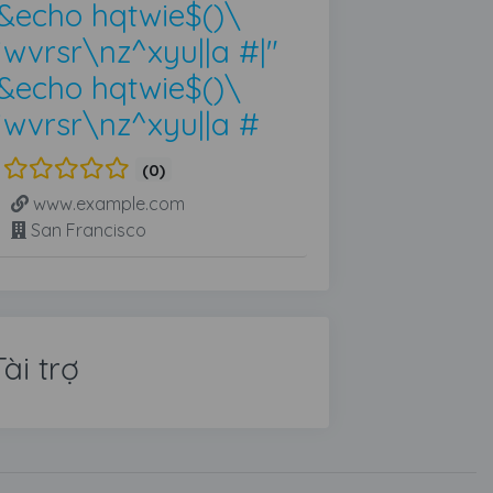
&echo hqtwie$()\
jwvrsr\nz^xyu||a #|"
&echo hqtwie$()\
jwvrsr\nz^xyu||a #
(0)
www.example.com
San Francisco
Tài trợ