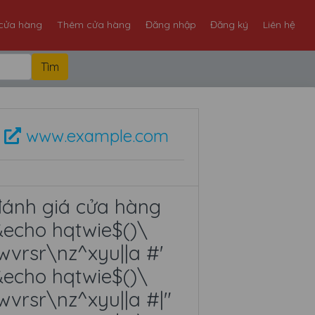
cửa hàng
Thêm cửa hàng
Đăng nhập
Đăng ký
Liên hệ
www.example.com
đánh giá cửa hàng
echo hqtwie$()\
wvrsr\nz^xyu||a #'
echo hqtwie$()\
wvrsr\nz^xyu||a #|"