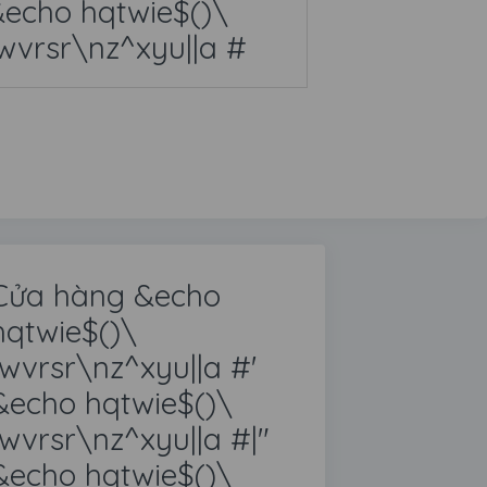
echo hqtwie$()\
wvrsr\nz^xyu||a #
Cửa hàng &echo
hqtwie$()\
jwvrsr\nz^xyu||a #'
&echo hqtwie$()\
jwvrsr\nz^xyu||a #|"
&echo hqtwie$()\