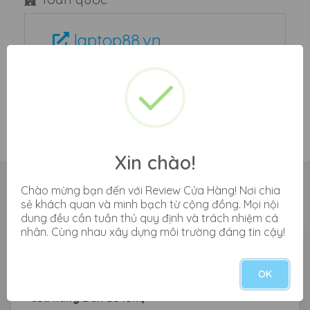
laptop88.vn
đánh giá cửa hàng
laptop88
Xin chào!
Xem tất cả đánh giá cửa hàng
Chào mừng bạn đến với Review Cửa Hàng! Nơi chia
sẻ khách quan và minh bạch từ cộng đồng. Mọi nội
Laptop88
dung đều cần tuần thủ quy định và trách nhiệm cá
nhân. Cùng nhau xây dựng môi trường đáng tin cậy!
Ẩn danh
1 năm trước
OK
"Cửa hàng Bán đồ lởm,"