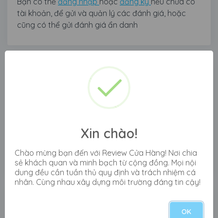
Bạn có thể
đăng nhập
hoặc
đăng ký
nếu chưa có
tài khoản, để gửi và quản lý các đánh giá, hoặc
cũng có thể gửi đánh giá ẩn danh
Anh tahng
6 tháng trước
|
Chia sẻ
"Lừa đảo"
Xin chào!
Lừa đảo
Chào mừng bạn đến với Review Cửa Hàng! Nơi chia
sẻ khách quan và minh bạch từ cộng đồng. Mọi nội
0
0
0
dung đều cần tuần thủ quy định và trách nhiệm cá
nhân. Cùng nhau xây dựng môi trường đáng tin cậy!
Cửa hàng Điện Lạnh Anh
OK