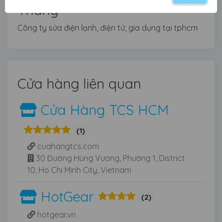
Thắng
Công ty sửa điện lạnh, điện tử, gia dụng tại tphcm
Cửa hàng liên quan
Cửa Hàng TCS HCM
(1)
cuahangtcs.com
30 Đường Hùng Vương, Phường 1, District
10, Ho Chi Minh City, Vietnam
HotGear
(2)
hotgear.vn