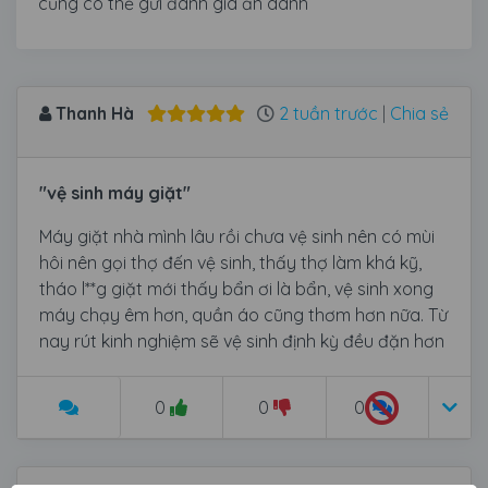
cũng có thể gửi đánh giá ẩn danh
Thanh Hà
2 tuần trước
|
Chia sẻ
"vệ sinh máy giặt"
Máy giặt nhà mình lâu rồi chưa vệ sinh nên có mùi
hôi nên gọi thợ đến vệ sinh, thấy thợ làm khá kỹ,
tháo l**g giặt mới thấy bẩn ơi là bẩn, vệ sinh xong
máy chạy êm hơn, quần áo cũng thơm hơn nữa. Từ
nay rút kinh nghiệm sẽ vệ sinh định kỳ đều đặn hơn
0
0
0