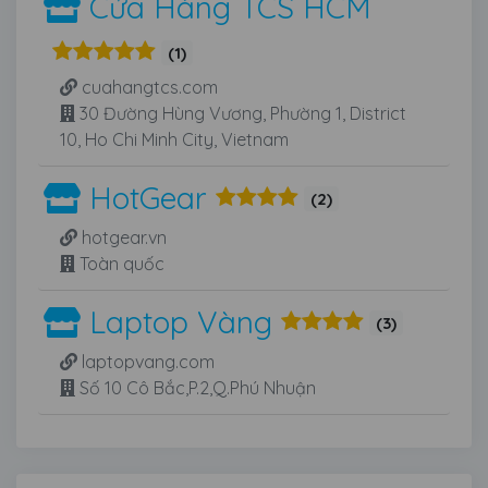
Cửa Hàng TCS HCM
(1)
cuahangtcs.com
30 Đường Hùng Vương, Phường 1, District
10, Ho Chi Minh City, Vietnam
HotGear
(2)
hotgear.vn
Toàn quốc
Laptop Vàng
(3)
laptopvang.com
Số 10 Cô Bắc,P.2,Q.Phú Nhuận