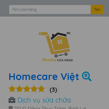
Homecare Việt
(3)
Dịch vụ sửa chữa
212 Đ. Đặng Thuỳ Trâm, Bình Lợi