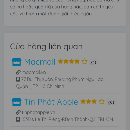
sở hu hoặc quản lý cửa hàng này, bạn có th yêu
cầu và thêm một đoạn giới thiệu ngắn.
Cửa hàng liên quan
Macmall
(1)
macmall.vn
77 Bùi Thị Xuân, Phường Phạm Ngũ Lão,
Quận 1, TP. Hồ Chí Minh
Tín Phát Apple
(6)
tinphatapple.vn
153Bis Lê Thị Riêng-P.Bến Thành-Q.1, TP.HCM.