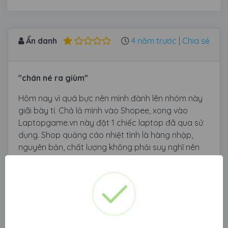
Ẩn danh
4 năm trước
|
Chia sẻ
"chán né ra giùm"
Hôm nay vì quá bực nên mình đành lên nhóm này
giãi bày tí. Chả lả mình vào Shopee, xong vào
Laptopgame.vn này đặt 1 chiếc laptop đã qua sử
dụng. Shop quảng cáo nhiệt tình là hàng nhập,
nguyên bản, chất lượng không phải suy nghĩ nên
đã chọn được chiếc Dell 5557, 3 ngày sau nhận
được hàng, nhưng khi nhấn phím quá dít(chính xác
là hàng dựng, quá lởm không sử dụng được nên
liên lạc shop, các thêm tiền, thuê người qua lấy lại
chiếc Dell E7440. Nhưng than ôi, hết bảo hành thì
máy lăn quay ra chết, không khởi động được, gọi