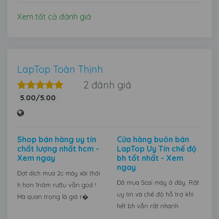
Xem tất cả đánh giá
LapTop Toàn Thịnh
2 đánh giá
5.00/5.00
Shop bán hàng uy tín
Cửa hàng buôn bán
chất lượng nhất hcm -
LapTop Uy Tín chế độ
Xem ngay
bh tốt nhất - Xem
ngay
Đợt dịch mua 2c máy xài thới
Đã mua 5cai máy ở đây. Rất
h hơn 1năm rưỡu vẫn god !
uy tin và chế độ hỗ trợ khi
Mà quan trọng là giá r�
hết bh vẫn rất nhanh